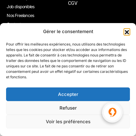
CGV
Job disponibles
Nos Freelances
Contact
Gérer le consentement
Joindre La Newsletter
Pour offrir les meilleures expériences, nous utilisons des technologies
telles que les cookies pour stocker et/ou accéder aux informations des
Inscrivez-vous à notre newsletter pour recevoir gratuitement
appareils. Le fait de consentir à ces technologies nous permettra de
nos nouveautés, des inspirations et bien plus encore.
traiter des données telles que le comportement de navigation ou les ID
uniques sur ce site. Le fait de ne pas consentir ou de retirer son
consentement peut avoir un effet négatif sur certaines caractéristiques
et fonctions.
S'inscrire
Accepter
© 2026 Altapro | Tous droits Réservés.
Refuser
Voir les préférences