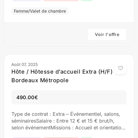
Profil : Discret(e), rapide et organisé(e)
Expérience souhaitée en hôtellerie Candidature
Femme/Valet de chambre
par e-mail : contact@altapro.fr ou…
Voir l'offre
Août 07, 2025
Hôte / Hôtesse d’accueil Extra (H/F)
Bordeaux Métropole
490.00€
Type de contrat : Extra – Événementiel, salons,
séminairesSalaire : Entre 12 € et 15 € brut/h,
selon événementMissions : Accueil et orientation
des visiteurs Tenue du stand ou de l’espace