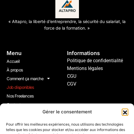
« Altapro, la liberté d’entreprendre, la sécurité du salariat, la
force de la formation. »
Menu
Informations
Politique de confidentialité
Accueil
Mentions légales
À propos
CGU
Comment ça marche
CGV
Job disponibles
Nos Freelances
Contact
Gérer le consentement
Joindre La Newsletter
Pour offrir les meilleures expériences, nous utilisons des technologies
telles que les cookies pour stocker et/ou accéder aux informations des
Inscrivez-vous à notre newsletter pour recevoir gratuitement