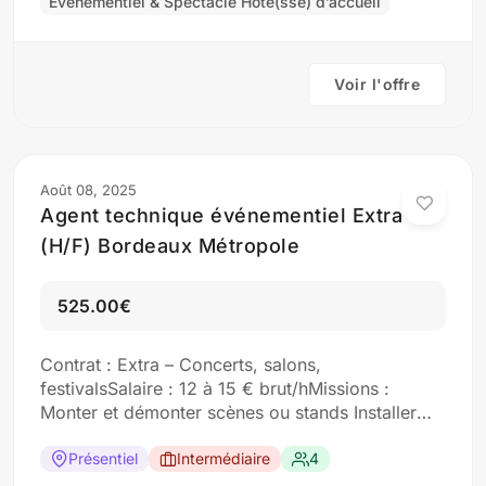
via notre site
Événementiel & Spectacle Hôte(sse) d’accueil
Voir l'offre
Août 08, 2025
Agent technique événementiel Extra
(H/F) Bordeaux Métropole
525.00€
Contrat : Extra – Concerts, salons,
festivalsSalaire : 12 à 15 € brut/hMissions :
Monter et démonter scènes ou stands Installer
éclairage et sonorisation Vérifier le matériel avant
l’événementProfil : Connaissances techniques
Présentiel
Intermédiaire
4
(lumière/son) Rigueur, esprit d’équipe