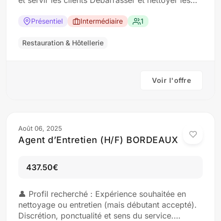
et servir les clients Débarrasser et nettoyer les
tables Participer à l’entretien de la salle
Éventuellement aider en cuisine (plonge,
Présentiel
Intermédiaire
1
préparation simple) En hôtellerie : Aider au
nettoyage des chambres et…
Restauration & Hôtellerie
Voir l'offre
Août 06, 2025
Agent d’Entretien (H/F) BORDEAUX
437.50€
👤 Profil recherché : Expérience souhaitée en
nettoyage ou entretien (mais débutant accepté).
Discrétion, ponctualité et sens du service.