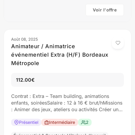
Voir l'offre
Août 08, 2025
Animateur / Animatrice
événementiel Extra (H/F) Bordeaux
Métropole
112.00€
Contrat : Extra – Team building, animations
enfants, soiréesSalaire : 12 à 16 € brut/hMissions
: Animer des jeux, ateliers ou activités Créer une
ambiance conviviale Encadrer les
participantsProfil : Dynamique, créatif, sociable
Présentiel
Intermédiaire
2
Candidature par e-mail: contact@altapro.fr ou