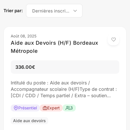
Trier par:
Dernières inscriptions
Août 08, 2025
Aide aux Devoirs (H/F) Bordeaux
Métropole
336.00€
Intitulé du poste : Aide aux devoirs /
Accompagnateur scolaire (H/F)Type de contrat :
[CDI / CDD / Temps partiel / Extra – soutien
scolaire]Horaires : Généralement en fin d’après-
midi après l’école ou le mercredi, selon
Présentiel
Expert
3
planningSalaire : Entre 12 € et 18 € brut/heure,
selon niveau scolaire encadré et expérience
Aide aux devoirs