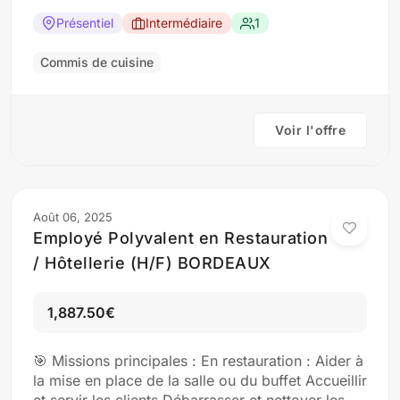
la préparation des plats (taillage, cuisson,
dressage) Nettoyage du poste de travail
Présentiel
Intermédiaire
1
Application des normes HACCP Profil :
Connaissance des bases en cuisine Rapide,
Commis de cuisine
rigoureux et propre Candidature…
Voir l'offre
Août 06, 2025
Employé Polyvalent en Restauration
/ Hôtellerie (H/F) BORDEAUX
1,887.50€
🎯 Missions principales : En restauration : Aider à
la mise en place de la salle ou du buffet Accueillir