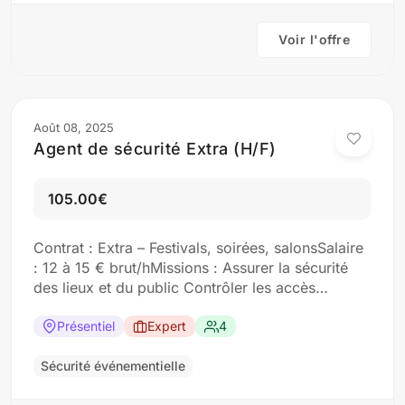
Voir l'offre
Août 08, 2025
Agent de sécurité Extra (H/F)
105.00€
Contrat : Extra – Festivals, soirées, salonsSalaire
: 12 à 15 € brut/hMissions : Assurer la sécurité
des lieux et du public Contrôler les accès
Intervenir en cas d’incidentProfil : Carte
professionnelle obligatoire Vigilance, sang-froid
Présentiel
Expert
4
Candidature par e-mail : contact@altapro.fr ou
via notre site
Sécurité événementielle