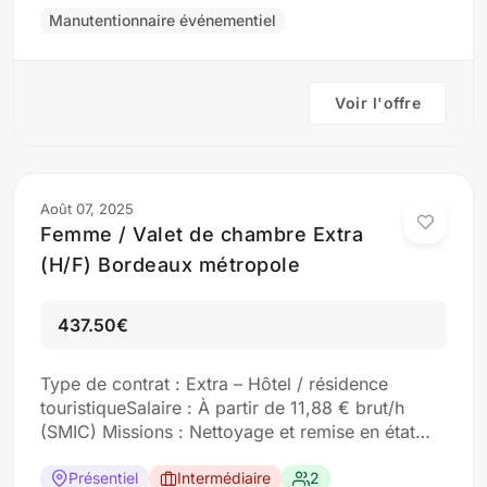
Candidature par e-mail : contact@altapro.fr ou
Manutentionnaire événementiel
via notre site
Voir l'offre
Août 07, 2025
Femme / Valet de chambre Extra
(H/F) Bordeaux métropole
437.50€
Type de contrat : Extra – Hôtel / résidence
touristiqueSalaire : À partir de 11,88 € brut/h
(SMIC) Missions : Nettoyage et remise en état
des chambres Réapprovisionnement des produits
d’accueil Respect des normes d’hygiène hôtelière
Présentiel
Intermédiaire
2