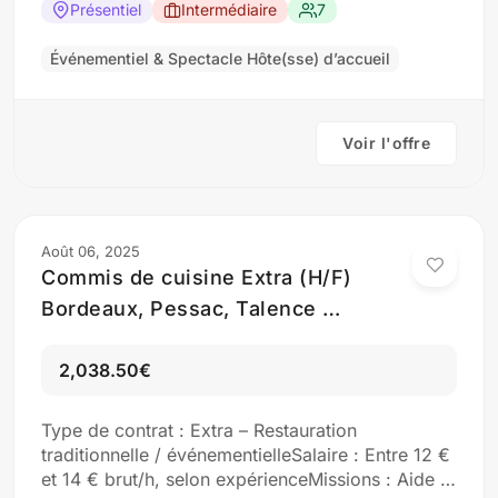
d’accueil Distribution de documents ou goodies
Présentiel
Intermédiaire
7
Profil : Bonne présentation, élocution claire
Aisance relationnelle, ponctualité Parfois bilingue
Événementiel & Spectacle Hôte(sse) d’accueil
(FR/AN) Candidature par…
Voir l'offre
Août 06, 2025
Commis de cuisine Extra (H/F)
Bordeaux, Pessac, Talence …
2,038.50€
Type de contrat : Extra – Restauration
traditionnelle / événementielleSalaire : Entre 12 €
et 14 € brut/h, selon expérienceMissions : Aide à