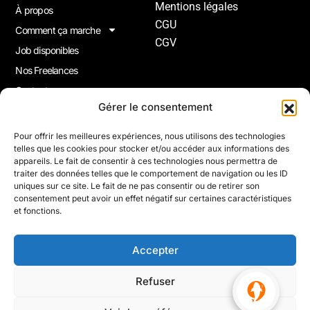
Mentions légales
À propos
CGU
Comment ça marche
CGV
Job disponibles
Nos Freelances
Contact
Gérer le consentement
Joindre La Newsletter
Pour offrir les meilleures expériences, nous utilisons des technologies
telles que les cookies pour stocker et/ou accéder aux informations des
Inscrivez-vous à notre newsletter pour recevoir gratuitement
appareils. Le fait de consentir à ces technologies nous permettra de
nos nouveautés, des inspirations et bien plus encore.
traiter des données telles que le comportement de navigation ou les ID
uniques sur ce site. Le fait de ne pas consentir ou de retirer son
consentement peut avoir un effet négatif sur certaines caractéristiques
et fonctions.
S'inscrire
Accepter
© 2026 Altapro | Tous droits Réservés.
Refuser