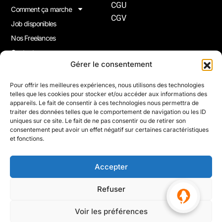
CGU
Comment ça marche
CGV
Job disponibles
Nos Freelances
Contact
Gérer le consentement
Joindre La Newsletter
Pour offrir les meilleures expériences, nous utilisons des technologies
telles que les cookies pour stocker et/ou accéder aux informations des
Inscrivez-vous à notre newsletter pour recevoir gratuitement
appareils. Le fait de consentir à ces technologies nous permettra de
nos nouveautés, des inspirations et bien plus encore.
traiter des données telles que le comportement de navigation ou les ID
uniques sur ce site. Le fait de ne pas consentir ou de retirer son
consentement peut avoir un effet négatif sur certaines caractéristiques
et fonctions.
S'inscrire
Accepter
© 2026 Altapro | Tous droits Réservés.
Refuser
Voir les préférences