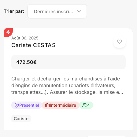
Trier par:
Dernières inscriptions
Août 06, 2025
Cariste CESTAS
472.50€
Charger et décharger les marchandises à l’aide
d’engins de manutention (chariots élévateurs,
transpalettes…). Assurer le stockage, la mise en
rayon ou l’approvisionnement des zones de
production. Contrôler la conformité des
Présentiel
Intermédiaire
4
marchandises (quantité, état, références).
Participer à la gestion des stocks (inventaire,
Cariste
rangement, traçabilité). Respecter les consignes
de sécurité et les procédures…