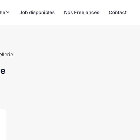
he
Job disponibles
Nos Freelances
Contact
llerie
ie